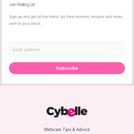
Join Mailing List
Sign up and get all the latest, ad-free reviews, recipes and news
sent to your inbox.
E
m
a
i
Subscribe
l
*
Webcam Tips & Advice